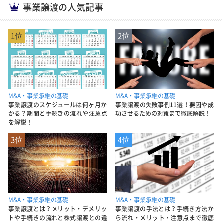
事業譲渡の人気記事
1位
2位
M&A・事業承継の基礎
M&A・事業承継の基礎
事業譲渡のスケジュールは何ヶ月か
事業譲渡の失敗事例11選！要因や成
かる？期間と手続きの流れや注意点
功させるための対策まで徹底解説！
を解説！
3位
4位
M&A・事業承継の基礎
M&A・事業承継の基礎
事業譲渡とは？メリット・デメリッ
事業譲渡の手法とは？手続き方法か
トや手続きの流れと株式譲渡との違
ら流れ・メリット・注意点まで徹底